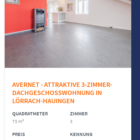
AVERNET - ATTRAKTIVE 3-ZIMMER-
DACHGESCHOSSWOHNUNG IN
LÖRRACH-HAUINGEN
QUADRATMETER
ZIMMER
73 m²
3
PREIS
KENNUNG