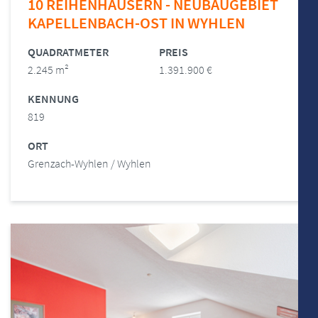
10 REIHENHÄUSERN - NEUBAUGEBIET
KAPELLENBACH-OST IN WYHLEN
QUADRATMETER
PREIS
2.245 m²
1.391.900 €
KENNUNG
819
ORT
Grenzach-Wyhlen / Wyhlen