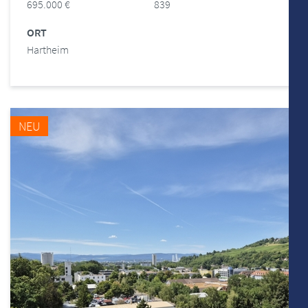
695.000 €
839
ORT
Hartheim
NEU