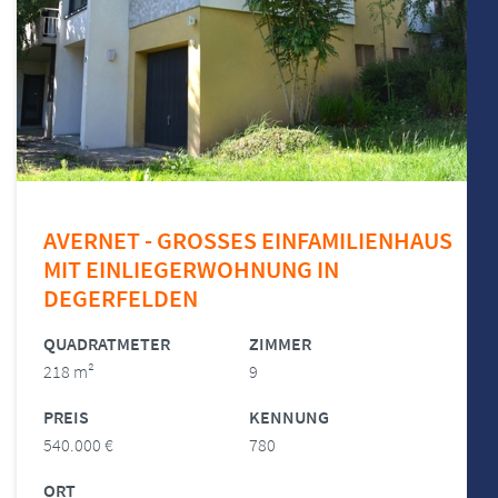
AVERNET - GROSSES EINFAMILIENHAUS
MIT EINLIEGERWOHNUNG IN
DEGERFELDEN
QUADRATMETER
ZIMMER
218 m²
9
PREIS
KENNUNG
540.000 €
780
ORT