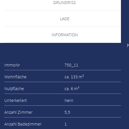
GRUNDRISS
LAGE
INFORMATION
ImmoNr
750_11
Wohnfläche
ca. 133 m²
Nutzfläche
ca. 6 m²
Unterkellert
Nein
Anzahl Zimmer
5,5
Anzahl Badezimmer
1