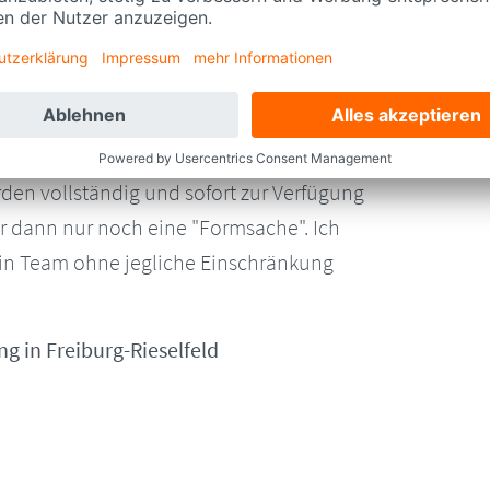
klung: freundlich, kompetent, zuverlässig,
rden vollständig und sofort zur Verfügung
ar dann nur noch eine "Formsache". Ich
in Team ohne jegliche Einschränkung
 in Freiburg-Rieselfeld