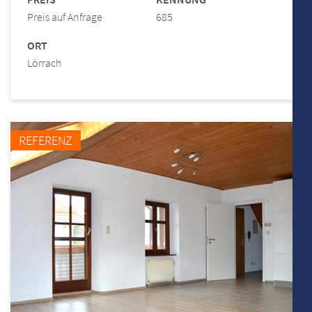
Preis auf Anfrage
685
ORT
Lörrach
REFERENZ