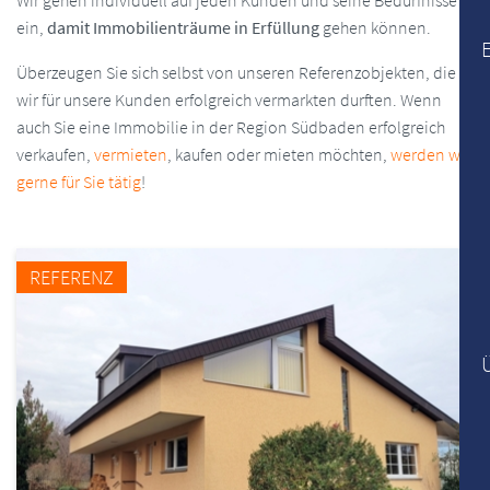
Wir gehen individuell auf jeden Kunden und seine Bedürfnisse
ein,
damit Immobilienträume in Erfüllung
gehen können.
Überzeugen Sie sich selbst von unseren Referenzobjekten, die
wir für unsere Kunden erfolgreich vermarkten durften. Wenn
auch Sie eine Immobilie in der Region Südbaden erfolgreich
verkaufen,
vermieten
, kaufen oder mieten möchten,
werden wir
gerne für Sie tätig
!
REFERENZ