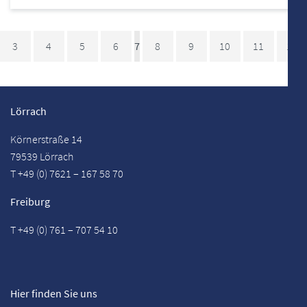
3
4
5
6
7
8
9
10
11
12
Lörrach
Körnerstraße 14
79539 Lörrach
T +49 (0) 7621 – 167 58 70
Freiburg
T +49 (0) 761 – 707 54 10
Hier finden Sie uns