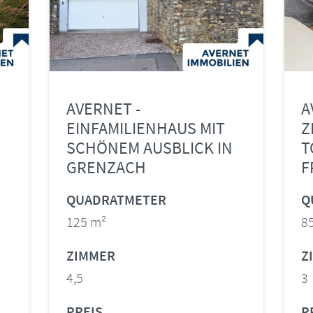
AVERNET -
A
EINFAMILIENHAUS MIT
Z
SCHÖNEM AUSBLICK IN
T
GRENZACH
F
QUADRATMETER
Q
125 m²
8
ZIMMER
Z
4,5
3
PREIS
P