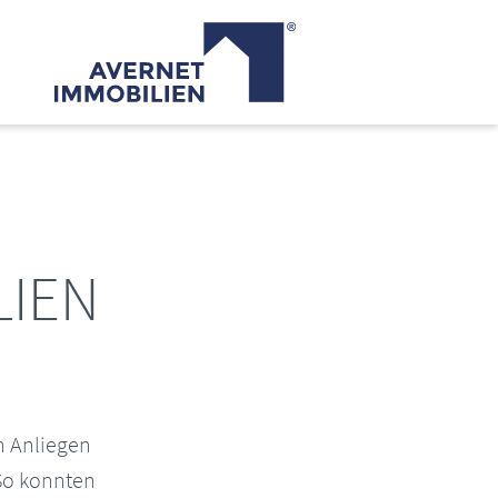
LIEN
n Anliegen
 So konnten