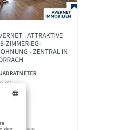
VERNET - ATTRAKTIVE
,5-ZIMMER-EG-
OHNUNG - ZENTRAL IN
ÖRRACH
UADRATMETER
02 m²
IMMER
5
REIS
eis auf Anfrage