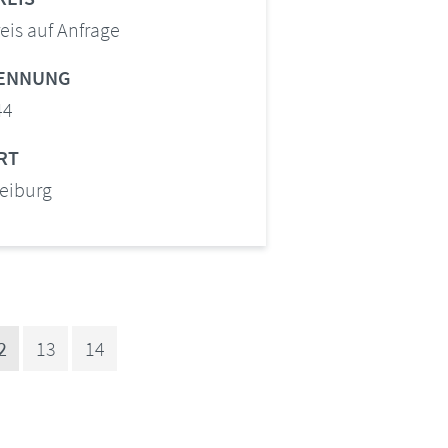
eis auf Anfrage
ENNUNG
44
RT
reiburg
2
13
14