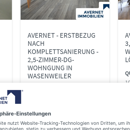
AVERNET - ERSTBEZUG
A
NACH
3
KOMPLETTSANIERUNG -
W
2,5-ZIMMER-DG-
L
WOHNGUNG IN
Q
WASENWEILER
1
QUADRATMETER
Z
74 m²
3,
ZIMMER
P
2,5
Pr