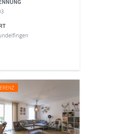
ENNUNG
03
RT
undelfingen
FERENZ