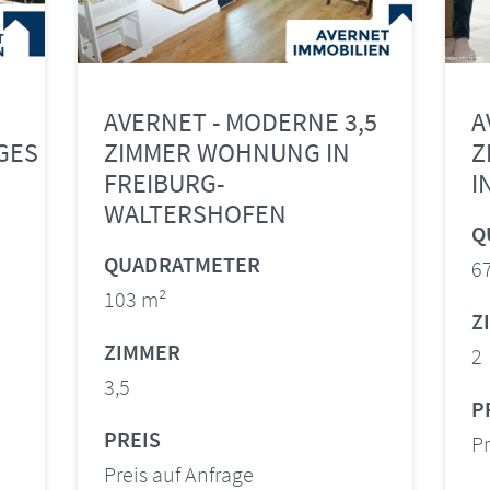
AVERNET - MODERNE 3,5
A
GES
ZIMMER WOHNUNG IN
Z
FREIBURG-
I
WALTERSHOFEN
Q
QUADRATMETER
6
103 m²
Z
ZIMMER
2
3,5
P
PREIS
Pr
Preis auf Anfrage