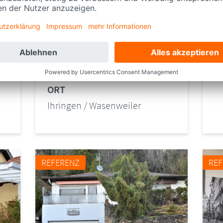
PREIS
K
Preis auf Anfrage
2
KENNUNG
O
256
L
ORT
Ihringen / Wasenweiler
REFERENZ
RE