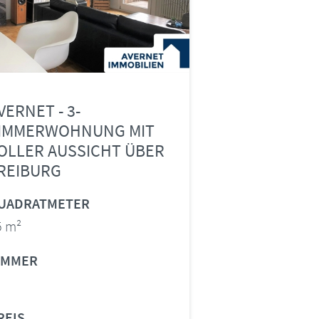
VERNET - 3-
IMMERWOHNUNG MIT
OLLER AUSSICHT ÜBER
REIBURG
UADRATMETER
5 m²
IMMER
REIS