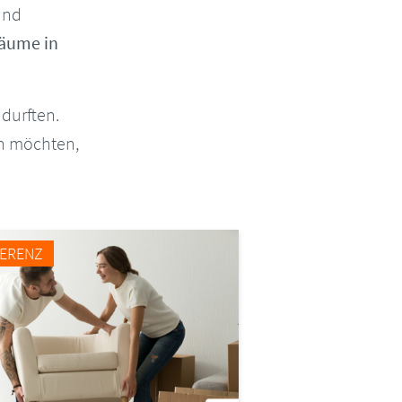
und
äume in
durften.
en möchten,
FERENZ