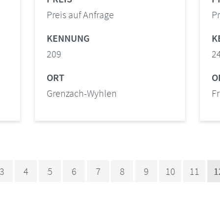
Preis auf Anfrage
Pr
KENNUNG
K
209
2
ORT
O
Grenzach-Wyhlen
F
3
4
5
6
7
8
9
10
11
1