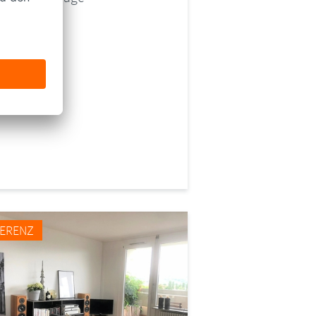
ENNUNG
08
RT
örrach
FERENZ