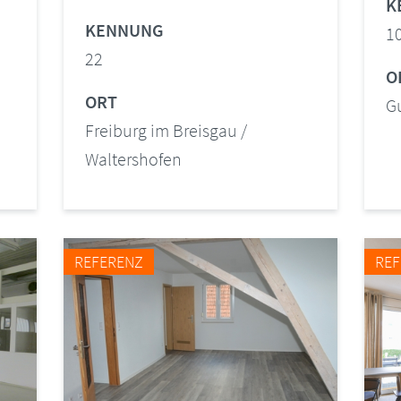
K
KENNUNG
1
22
O
ORT
G
Freiburg im Breisgau /
Waltershofen
REFERENZ
RE