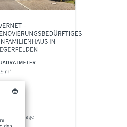
VERNET –
ENOVIERUNGSBEDÜRFTIGES
INFAMILIENHAUS IN
EGERFELDEN
UADRATMETER
19 m²
IMMER
REIS
eis auf Anfrage