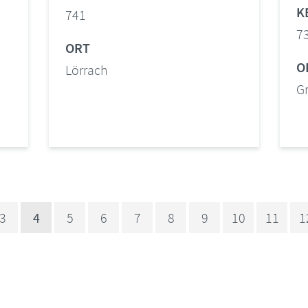
K
741
7
ORT
O
Lörrach
G
3
4
5
6
7
8
9
10
11
1