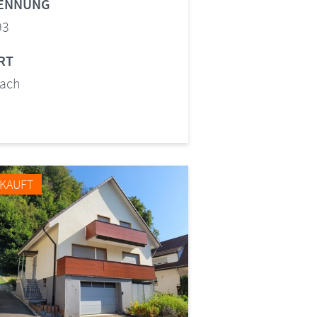
ENNUNG
93
RT
bach
KAUFT