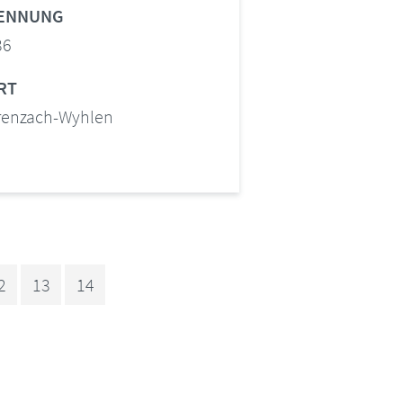
ENNUNG
36
RT
renzach-Wyhlen
2
13
14