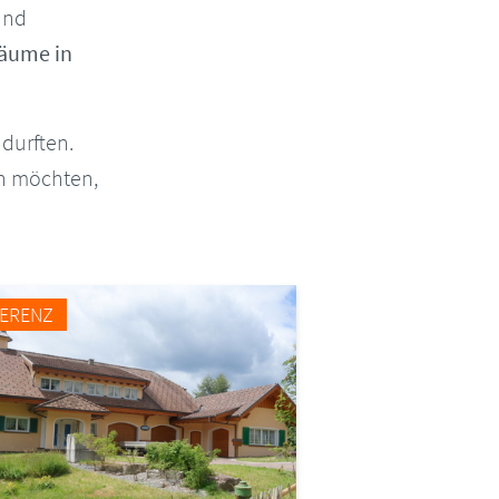
und
äume in
durften.
en möchten,
FERENZ