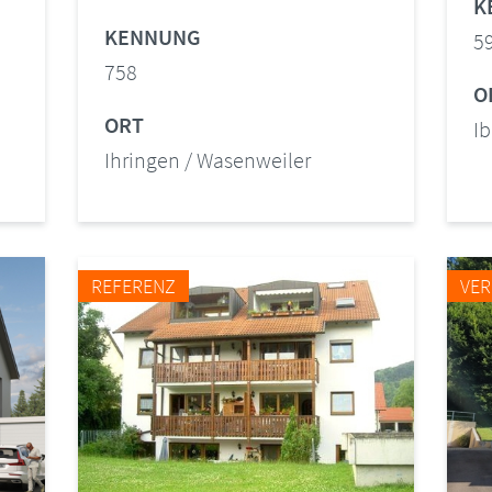
K
KENNUNG
5
758
O
ORT
I
Ihringen / Wasenweiler
REFERENZ
VER