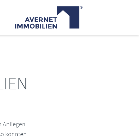
LIEN
n Anliegen
 So konnten