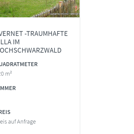
VERNET -TRAUMHAFTE
ILLA IM
OCHSCHWARZWALD
UADRATMETER
20 m²
IMMER
REIS
eis auf Anfrage