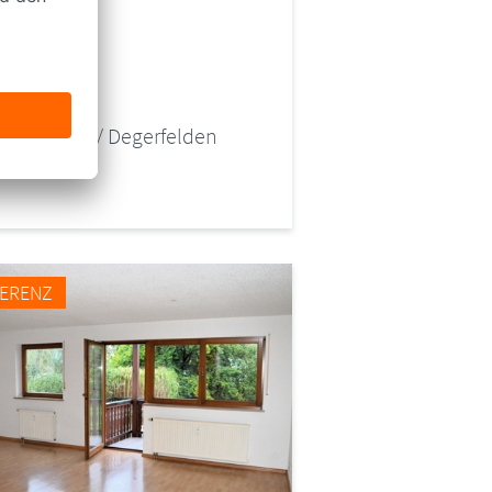
ENNUNG
32
RT
heinfelden / Degerfelden
FERENZ