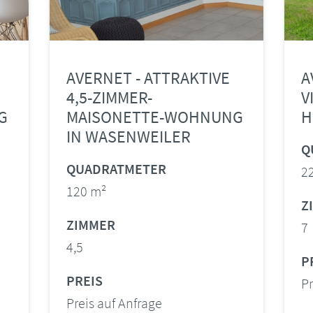
AVERNET - ATTRAKTIVE
A
4,5-ZIMMER-
V
G
MAISONETTE-WOHNUNG
H
IN WASENWEILER
Q
QUADRATMETER
2
120 m²
Z
ZIMMER
7
4,5
P
PREIS
Pr
Preis auf Anfrage