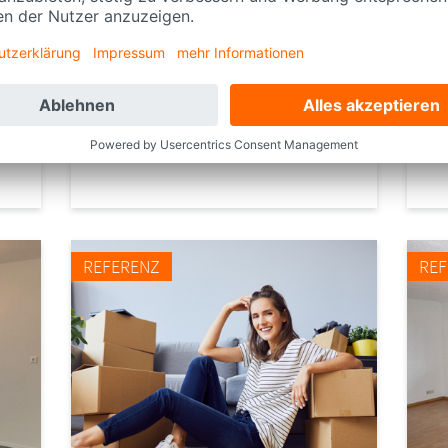
KENNUNG
K
735
7
ORT
O
Grenzach-Wyhlen
R
REFERENZ
RE