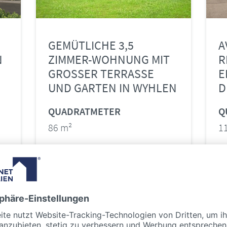
GEMÜTLICHE 3,5
A
N
ZIMMER-WOHNUNG MIT
R
GROSSER TERRASSE
E
UND GARTEN IN WYHLEN
D
QUADRATMETER
Q
86 m²
1
ZIMMER
Z
3,5
5
PREIS
P
Preis auf Anfrage
Pr