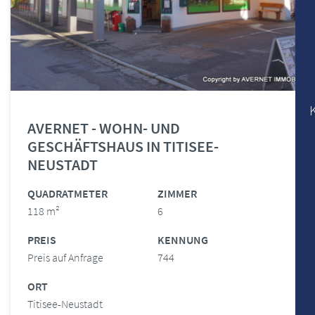
AVERNET - WOHN- UND
GESCHÄFTSHAUS IN TITISEE-
NEUSTADT
QUADRATMETER
ZIMMER
118 m²
6
PREIS
KENNUNG
Preis auf Anfrage
744
ORT
Titisee-Neustadt