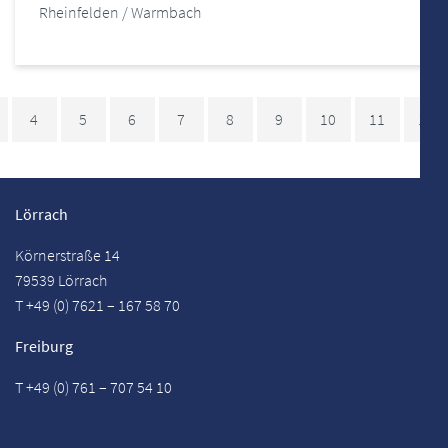
Rheinfelden / Warmbach
4
5
6
7
8
9
10
11
12
Lörrach
Körnerstraße 14
79539 Lörrach
T +49 (0) 7621 – 167 58 70
Freiburg
T +49 (0) 761 – 707 54 10