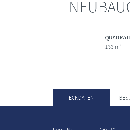
NEUBAUG
QUADRAT
133 m²
ECKDATEN
BES
ImmoNr
750_12