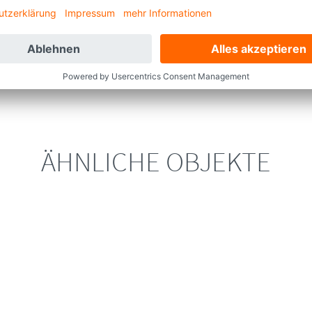
eCAPTCHA-Service zu laden!
Wir verwenden reCAPTCHA, um Ihre ein
äten sammeln. Bitte
lesen Sie die Details durch
und
stimmen Sie der N
ÄHNLICHE OBJEKTE