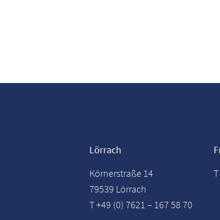
Lörrach
F
Körnerstraße 14
T
79539 Lörrach
T +49 (0) 7621 – 167 58 70