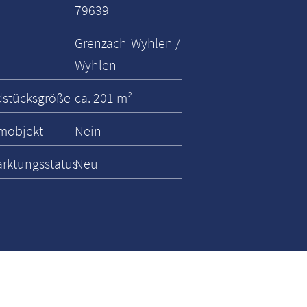
79639
Grenzach-Wyhlen /
Wyhlen
stücksgröße
ca. 201 m²
mobjekt
Nein
rktungsstatus
Neu