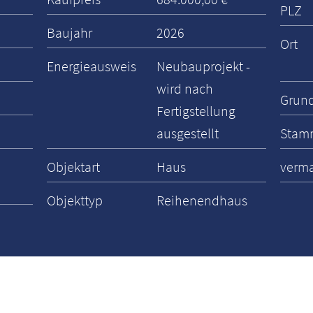
PLZ
Baujahr
2026
Ort
Energieausweis
Neubauprojekt -
wird nach
Grund
Fertigstellung
ausgestellt
Stam
Objektart
Haus
verma
Objekttyp
Reihenendhaus