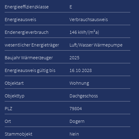
Energieeffizienzklasse
E
Energieausweis
Verbrauchsausweis
Endenergieverbrauch
146 kWh/(m²a)
wesentlicher Energieträger
Luft/Wasser Wärmepumpe
Baujahr Wärmeerzeuger
2025
Energieausweis gültig bis
16.10.2028
Objektart
Wohnung
Objekttyp
Dachgeschoss
PLZ
79804
Ort
Dogern
Stammobjekt
Nein