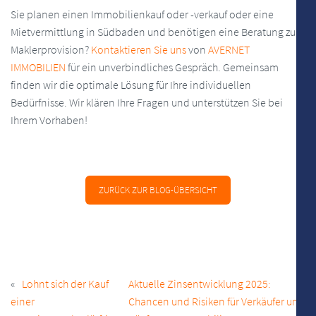
Sie planen einen Immobilienkauf oder -verkauf oder eine
Mietvermittlung in Südbaden und benötigen eine Beratung zur
Maklerprovision?
Kontaktieren Sie uns
von
AVERNET
IMMOBILIEN
für ein unverbindliches Gespräch. Gemeinsam
finden wir die optimale Lösung für Ihre individuellen
Bedürfnisse. Wir klären Ihre Fragen und unterstützen Sie bei
Ihrem Vorhaben!
ZURÜCK ZUR BLOG-ÜBERSICHT
BEITRAGSNAVIGATION
Lohnt sich der Kauf
Aktuelle Zinsentwicklung 2025:
einer
Chancen und Risiken für Verkäufer und