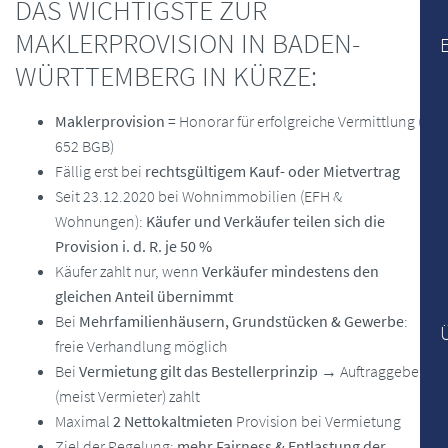
DAS WICHTIGSTE ZUR
MAKLERPROVISION IN BADEN-
WÜRTTEMBERG IN KÜRZE:
Maklerprovision
= Honorar für erfolgreiche Vermittlung (§
652 BGB)
Fällig erst bei
rechtsgültigem Kauf- oder Mietvertrag
Seit 23.12.2020 bei Wohnimmobilien (EFH &
Wohnungen):
Käufer und Verkäufer teilen sich die
Provision i. d. R. je 50 %
Käufer zahlt nur, wenn
Verkäufer mindestens den
gleichen Anteil übernimmt
Bei
Mehrfamilienhäusern, Grundstücken & Gewerbe
:
freie Verhandlung möglich
Bei
Vermietung gilt das Bestellerprinzip
→ Auftraggeber
(meist Vermieter) zahlt
Maximal
2 Nettokaltmieten
Provision bei Vermietung
Ziel der Regelung:
mehr Fairness & Entlastung der