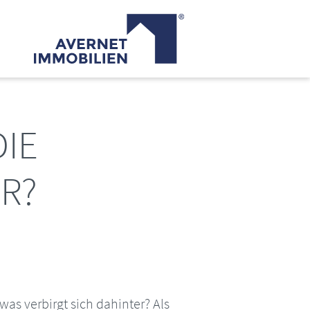
DIE
R?
was verbirgt sich dahinter? Als