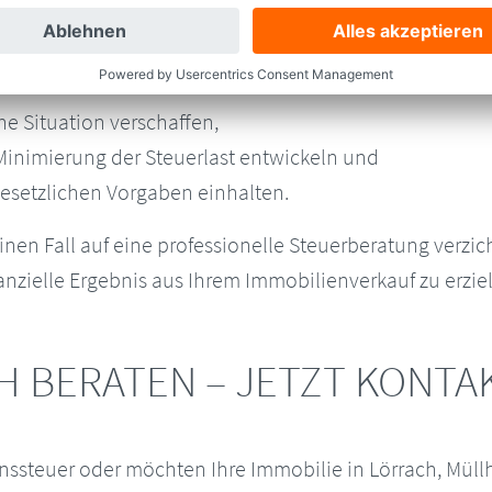
ichen Regelungen rund um die Spekulationssteuer sind
he Situation verschaffen,
 Minimierung der Steuerlast entwickeln und
 gesetzlichen Vorgaben einhalten.
einen Fall auf eine professionelle Steuerberatung verzic
nzielle Ergebnis aus Ihrem Immobilienverkauf zu erzie
CH BERATEN – JETZT KONT
nssteuer oder möchten Ihre Immobilie in Lörrach, Müllh