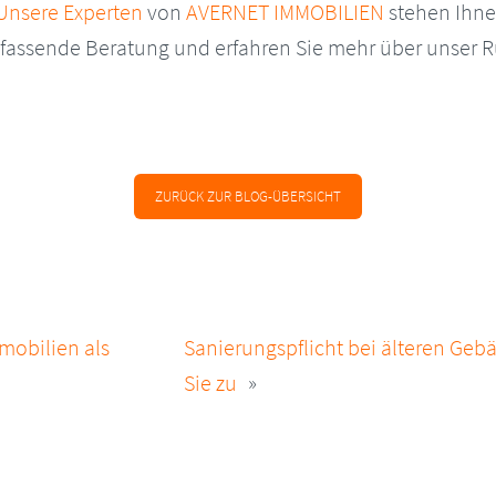
Unsere Experten
von
AVERNET IMMOBILIEN
stehen Ihne
fassende Beratung und erfahren Sie mehr über unser 
ZURÜCK ZUR BLOG-ÜBERSICHT
ATION
obilien als
Sanierungspflicht bei älteren Ge
Sie zu