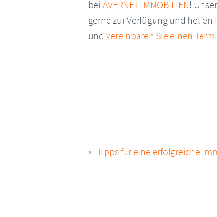
bei
AVERNET IMMOBILIEN
! Unse
gerne zur Verfügung und helfen 
und
vereinbaren Sie einen Term
BEITRAGSNAVIG
Tipps für eine erfolgreiche I