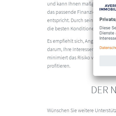
und kann Ihnen maßgeschneidert
das passende Finanzierungsmodel
entspricht. Durch seine Marktk
die besten Konditionen und Zins
Es empfiehlt sich, Angebote von 
darum, Ihre Interessen zu wahre
minimiert das Risiko von Fehlent
profitieren.
DER N
Wünschen Sie weitere Unterstüt