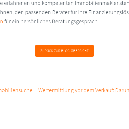
re erfahrenen und kompetenten Immobilienmakler ste
Ihnen, den passenden Berater für Ihre Finanzierungslös
in
für ein persönliches Beratungsgespräch.
ZURÜCK ZUR BLOG-ÜBERSICHT
ATION
mmobiliensuche
Wertermittlung vor dem Verkauf: Darum