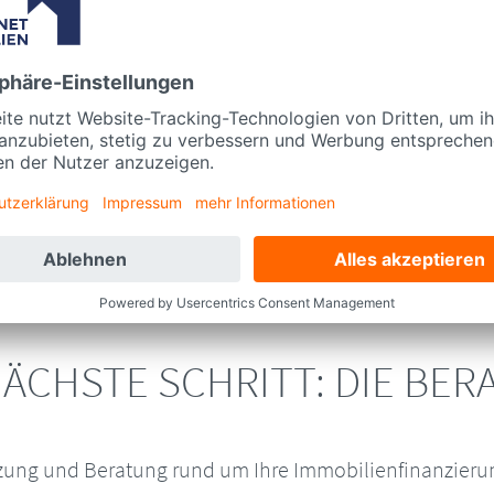
e Lösungen anbieten. Sie sind Experten auf ihrem Geb
l zu finden, das Ihren individuellen Bedürfnissen und
enntnis und seinen Zugang zu verschiedenen Finanzieru
sätze für Sie aushandeln.
verschiedenen Anbietern einzuholen und diese kritisch 
n und die bestmögliche Finanzierungslösung zu finden.
scheidungen und stellt sicher, dass Sie langfristig von
ÄCHSTE SCHRITT: DIE BE
zung und Beratung rund um Ihre Immobilienfinanzierun